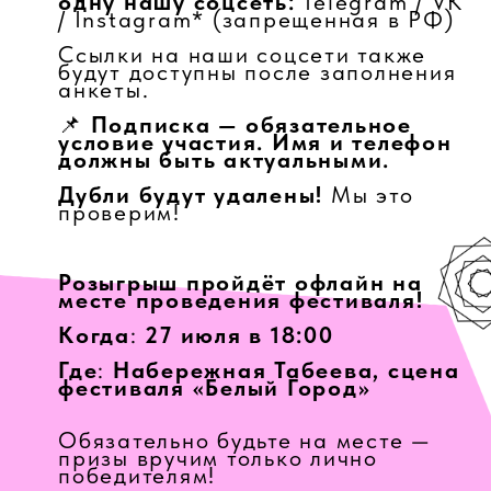
Обязательно будьте на месте —
призы вручим только лично
победителям!
И да, шанс выиграть есть не
только один 😉
Жмите «Участвую!», заполняйте
анкету и приходите за
подарком.
До встречи в Белом Городе!
УЧАСТВУЮ!
Принимая участие, я соглашаюсь
с политикой в отношении
обработки персональных данных
и правилами события.