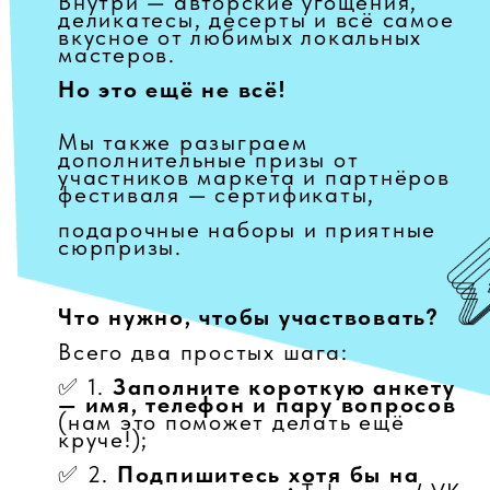
подарочные наборы и приятные
сюрпризы.
Что нужно, чтобы участвовать?
Всего два простых шага:
✅ 1.
Заполните короткую анкету
— имя, телефон и пару вопросов
(нам это поможет делать ещё
круче!);
✅ 2.
Подпишитесь хотя бы на
одну нашу соцсеть:
Telegram / VK
/ Instagram* (запрещенная в РФ)
Ссылки на наши соцсети также
будут доступны после заполнения
анкеты.
📌
Подписка — обязательное
условие участия. Имя и телефон
должны быть актуальными.
Дубли будут удалены!
Мы это
проверим!
Розыгрыш пройдёт офлайн на
месте проведения фестиваля!
Когда
:
27 июля в 18:00
Где
:
Набережная Табеева, сцена
фестиваля «Белый Город»