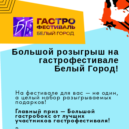
Большой розыгрыш на
гастрофестивале
Белый Город!
На фестивале для вас — не один,
а целый набор разыгрываемых
подарков!
Главный приз — Большой
гастробокс от лучших
участников гастрофестиваля!
Внутри — авторские угощения,
деликатесы, десерты и всё самое
вкусное от любимых локальных
мастеров.
Но это ещё не всё!
Мы также разыграем
дополнительные призы от
участников маркета и партнёров
фестиваля — сертификаты,